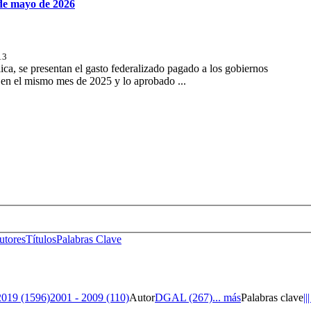
de mayo de 2026
13
a, se presentan el gasto federalizado pagado a los gobiernos
en el mismo mes de 2025 y lo aprobado ...
s No. 14, Centro Histórico, C.P. 06020, Del. Cuauhtémoc, Ciudad de
Conmutador: 57224800, Información: 57224824
Contacto
|
Sugerencias
utores
Títulos
Palabras Clave
2019 (1596)
2001 - 2009 (110)
Autor
DGAL (267)
... más
Palabras clave
||