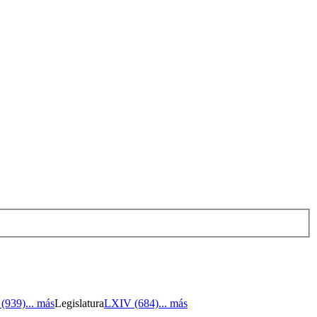
 México.
| (939)
... más
Legislatura
LXIV (684)
... más