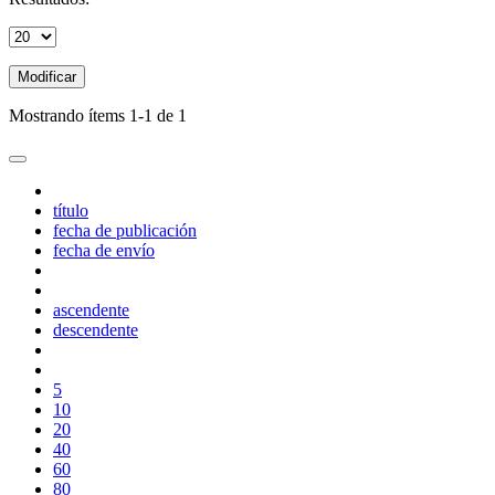
Modificar
Mostrando ítems 1-1 de 1
título
fecha de publicación
fecha de envío
ascendente
descendente
5
10
20
40
60
80