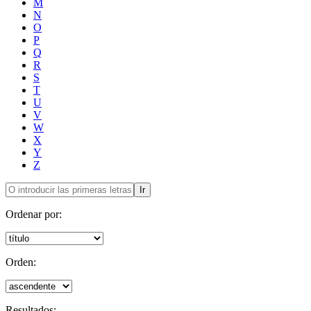
M
N
O
P
Q
R
S
T
U
V
W
X
Y
Z
Ir
Ordenar por:
Orden:
Resultados: