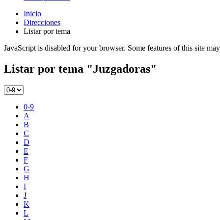
Inicio
Direcciones
Listar por tema
JavaScript is disabled for your browser. Some features of this site may
Listar por tema "Juzgadoras"
0-9
A
B
C
D
E
F
G
H
I
J
K
L