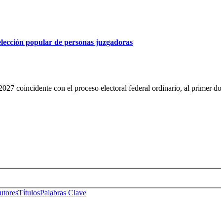
 elección popular de personas juzgadoras
2027 coincidente con el proceso electoral federal ordinario, al primer d
s No. 14, Centro Histórico, C.P. 06020, Del. Cuauhtémoc, Ciudad de
Conmutador: 57224800, Información: 57224824
Contacto
|
Sugerencias
utores
Títulos
Palabras Clave
s No. 14, Centro Histórico, C.P. 06020, Del. Cuauhtémoc, Ciudad de
Conmutador: 57224800, Información: 57224824
Contacto
|
Sugerencias