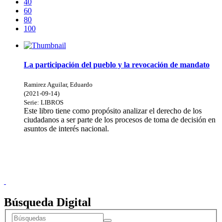
40
60
80
100
La participación del pueblo y la revocación de mandato
Ramirez Aguilar, Eduardo
(
2021-09-14
)
Serie:
LIBROS
Este libro tiene como propósito analizar el derecho de los
ciudadanos a ser parte de los procesos de toma de decisión en
asuntos de interés nacional.
Donceles No. 14, Centro Histórico, C.P. 06020, Del. Cuauhtémoc,
Ciudad de México.
Conmutador: 57224800, Información: 57224824
Contacto
|
Sugerencias
Búsqueda Digital