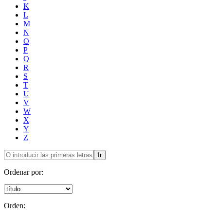
K
L
M
N
O
P
Q
R
S
T
U
V
W
X
Y
Z
Ir
Ordenar por:
Orden: