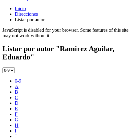
Inicio
Direcciones
Listar por autor
JavaScript is disabled for your browser. Some features of this site
may not work without it.
Listar por autor "Ramirez Aguilar,
Eduardo"
0-9
A
B
C
D
E
F
G
H
I
J