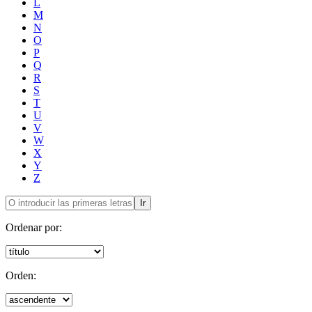
L
M
N
O
P
Q
R
S
T
U
V
W
X
Y
Z
Ir
Ordenar por:
Orden: