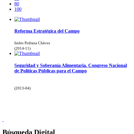
80
100
Reforma Estratégica del Campo
Isidro Pedraza Chávez
(
2014-11
)
Seguridad y Soberanía Alimentaria. Congreso Nacional
de Políticas Públicas para el Campo
(
2013-04
)
Donceles No. 14, Centro Histórico, C.P. 06020, Del. Cuauhtémoc,
Ciudad de México.
Conmutador: 57224800, Información: 57224824
Contacto
|
Sugerencias
Búsqueda Digital