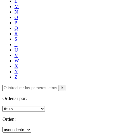
L
M
N
O
P
Q
R
S
T
U
V
W
X
Y
Z
Ir
Ordenar por:
Orden: