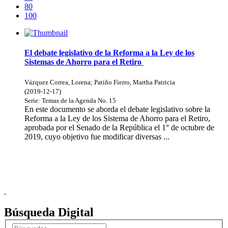
80
100
El debate legislativo de la Reforma a la Ley de los
Sistemas de Ahorro para el Retiro
Vázquez Correa, Lorena
;
Patiño Fierro, Martha Patricia
(
2019-12-17
)
Serie:
Temas de la Agenda
No. 15
En este documento se aborda el debate legislativo sobre la
Reforma a la Ley de los Sistema de Ahorro para el Retiro,
aprobada por el Senado de la República el 1° de octubre de
2019, cuyo objetivo fue modificar diversas ...
Donceles No. 14, Centro Histórico, C.P. 06020, Del. Cuauhtémoc,
Ciudad de México.
Conmutador: 57224800, Información: 57224824
Contacto
|
Sugerencias
Búsqueda Digital