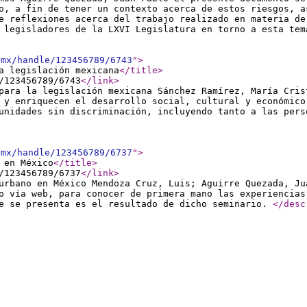
o, a fin de tener un contexto acerca de estos riesgos, a
e reflexiones acerca del trabajo realizado en materia de
s legisladores de la LXVI Legislatura en torno a esta te
.mx/handle/123456789/6743
"
>
a legislación mexicana
</title
>
/123456789/6743
</link
>
para la legislación mexicana Sánchez Ramírez, María Cris
 y enriquecen el desarrollo social, cultural y económico
unidades sin discriminación, incluyendo tanto a las pers
.mx/handle/123456789/6737
"
>
 en México
</title
>
/123456789/6737
</link
>
urbano en México Mendoza Cruz, Luis; Aguirre Quezada, Ju
o vía web, para conocer de primera mano las experiencias
ue se presenta es el resultado de dicho seminario.
</desc