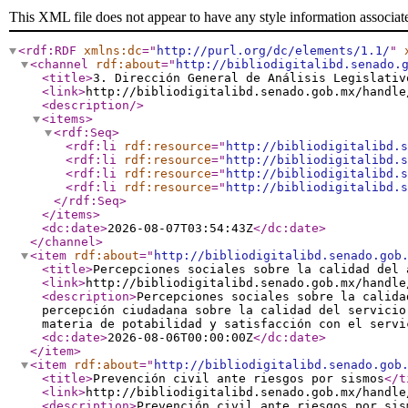
This XML file does not appear to have any style information associat
<rdf:RDF
xmlns:dc
="
http://purl.org/dc/elements/1.1/
"
<channel
rdf:about
="
http://bibliodigitalibd.senado.
<title
>
3. Dirección General de Análisis Legislativ
<link
>
http://bibliodigitalibd.senado.gob.mx/handle
<description
/>
<items
>
<rdf:Seq
>
<rdf:li
rdf:resource
="
http://bibliodigitalibd.s
<rdf:li
rdf:resource
="
http://bibliodigitalibd.s
<rdf:li
rdf:resource
="
http://bibliodigitalibd.s
<rdf:li
rdf:resource
="
http://bibliodigitalibd.s
</rdf:Seq
>
</items
>
<dc:date
>
2026-08-07T03:54:43Z
</dc:date
>
</channel
>
<item
rdf:about
="
http://bibliodigitalibd.senado.gob
<title
>
Percepciones sociales sobre la calidad del 
<link
>
http://bibliodigitalibd.senado.gob.mx/handle
<description
>
Percepciones sociales sobre la calida
percepción ciudadana sobre la calidad del servicio
materia de potabilidad y satisfacción con el serv
<dc:date
>
2026-08-06T00:00:00Z
</dc:date
>
</item
>
<item
rdf:about
="
http://bibliodigitalibd.senado.gob
<title
>
Prevención civil ante riesgos por sismos
</t
<link
>
http://bibliodigitalibd.senado.gob.mx/handle
<description
>
Prevención civil ante riesgos por sis