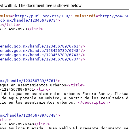
ed with it. The document tree is shown below.
xmlns
="
http://purl.org/rss/1.0/
"
xmlns:rdf
="
http://www.w
gob.mx/handle/123456789/3
"
>
o
</title
>
/123456789/3
</link
>
enado.gob.mx/handle/123456789/6761
"
/>
enado.gob.mx/handle/123456789/6748
"
/>
enado.gob.mx/handle/123456789/6743
"
/>
enado.gob.mx/handle/123456789/6737
"
/>
.mx/handle/123456789/6761
"
>
agua en asentamientos urbanos
</title
>
/123456789/6761
</link
>
d del agua en asentamientos urbanos Zamora Saenz, Itzkua
 de agua potable en México, a partir de los resultados d
icio en los asentamientos urbanos.
</description
>
.mx/handle/123456789/6748
"
>
itle
>
/123456789/6748
</link
>
mos Aguirre Quezada, Juan Pablo El presente documento se