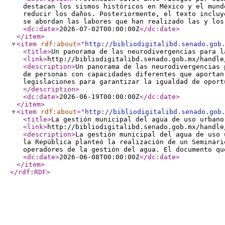
destacan los sismos históricos en México y el mund
reducir los daños. Posteriormente, el texto incluy
se abordan las labores que han realizado las y lo
<dc:date
>
2026-07-02T00:00:00Z
</dc:date
>
</item
>
<item
rdf:about
="
http://bibliodigitalibd.senado.gob
<title
>
Un panorama de las neurodivergencias para l
<link
>
http://bibliodigitalibd.senado.gob.mx/handle
<description
>
Un panorama de las neurodivergencias 
de personas con capacidades diferentes que aportan
legislaciones para garantizar la igualdad de oport
</description
>
<dc:date
>
2026-06-19T00:00:00Z
</dc:date
>
</item
>
<item
rdf:about
="
http://bibliodigitalibd.senado.gob
<title
>
La gestión municipal del agua de uso urbano
<link
>
http://bibliodigitalibd.senado.gob.mx/handle
<description
>
La gestión municipal del agua de uso 
la República planteó la realización de un Seminari
operadores de la gestión del agua. El documento q
<dc:date
>
2026-06-08T00:00:00Z
</dc:date
>
</item
>
</rdf:RDF
>