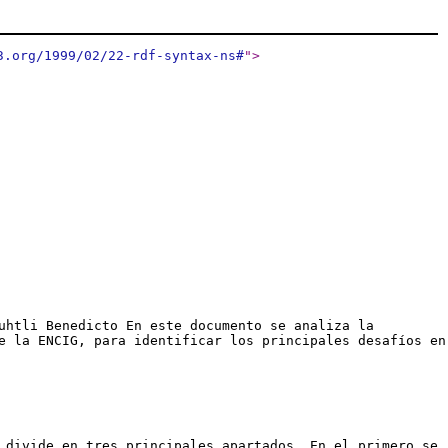
3.org/1999/02/22-rdf-syntax-ns#
"
>
uhtli Benedicto En este documento se analiza la
e la ENCIG, para identificar los principales desafíos en
 divide en tres principales apartados. En el primero se