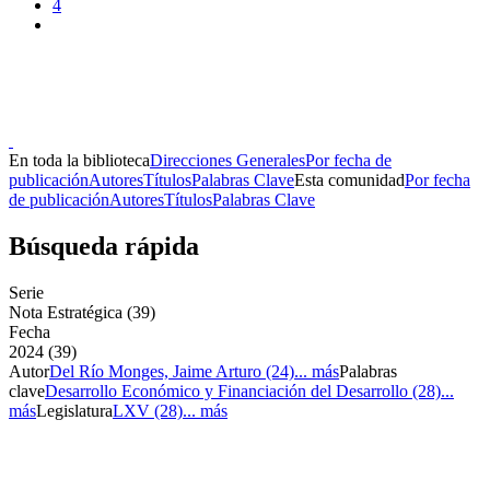
4
Donceles No. 14, Centro Histórico, C.P. 06020, Del. Cuauhtémoc,
Ciudad de México.
Conmutador: 57224800, Información: 57224824
Contacto
|
Sugerencias
En toda la biblioteca
Direcciones Generales
Por fecha de
publicación
Autores
Títulos
Palabras Clave
Esta comunidad
Por fecha
de publicación
Autores
Títulos
Palabras Clave
Búsqueda rápida
Serie
Nota Estratégica (39)
Fecha
2024 (39)
Autor
Del Río Monges, Jaime Arturo (24)
... más
Palabras
clave
Desarrollo Económico y Financiación del Desarrollo (28)
...
más
Legislatura
LXV (28)
... más
Donceles No. 14, Centro Histórico, C.P. 06020, Del. Cuauhtémoc,
Ciudad de México.
Conmutador: 57224800, Información: 57224824
Contacto
|
Sugerencias