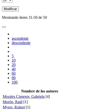
Modificar
Mostrando ítems 31-50 de 50
ascendente
descendente
5
10
20
40
60
80
100
Nombre de los autores
Morales Cisneros, Gabriela
[4]
Morón, Raúl
[1]
Myers, Robert
[1]