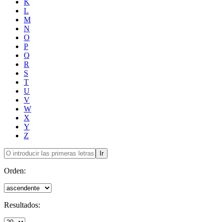
K
L
M
N
O
P
Q
R
S
T
U
V
W
X
Y
Z
Ir
Orden:
Resultados: