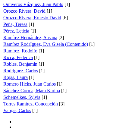
Ontiveros Vázquez, Juan Pablo
[1]
Orozco Rivera, David
[1]
Orozco Rivera, Ernesto David
[6]
Peña, Teresa
[1]
Pérez, Leticia
[1]
Ramírez Hernández, Susana
[2]
Ramírez RodrIguez, Eva Gisela (Contenido)
[1]
Ramírez, Rodolfo
[1]
Ricca, Federica
[1]
Robles, Benjamín
[1]
Rodríguez, Carlos
[1]
Rojas, Laura
[1]
Romero Hicks, Juan Carlos
[1]
Sánchez Correa, Mara Karina
[1]
Schemelkes, Sylvia
[1]
Torres Ramírez, Concepción
[3]
Vargas, Carlos
[1]