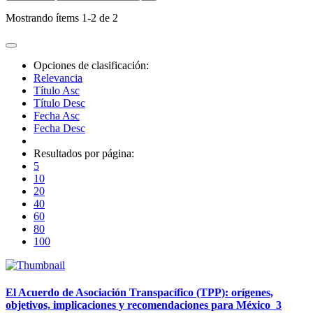
Mostrando ítems 1-2 de 2
Opciones de clasificación:
Relevancia
Título Asc
Título Desc
Fecha Asc
Fecha Desc
Resultados por página:
5
10
20
40
60
80
100
El Acuerdo de Asociación Transpacífico (TPP): orígenes,
objetivos, implicaciones y recomendaciones para México
3