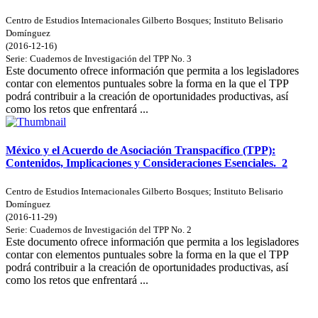
Centro de Estudios Internacionales Gilberto Bosques
;
Instituto Belisario
Domínguez
(
2016-12-16
)
Serie:
Cuadernos de Investigación del TPP
No. 3
Este documento ofrece información que permita a los legisladores
contar con elementos puntuales sobre la forma en la que el TPP
podrá contribuir a la creación de oportunidades productivas, así
como los retos que enfrentará ...
México y el Acuerdo de Asociación Transpacífico (TPP):
Contenidos, Implicaciones y Consideraciones Esenciales.
2
Centro de Estudios Internacionales Gilberto Bosques
;
Instituto Belisario
Domínguez
(
2016-11-29
)
Serie:
Cuadernos de Investigación del TPP
No. 2
Este documento ofrece información que permita a los legisladores
contar con elementos puntuales sobre la forma en la que el TPP
podrá contribuir a la creación de oportunidades productivas, así
como los retos que enfrentará ...
Donceles No. 14, Centro Histórico, C.P. 06020, Del. Cuauhtémoc,
Ciudad de México.