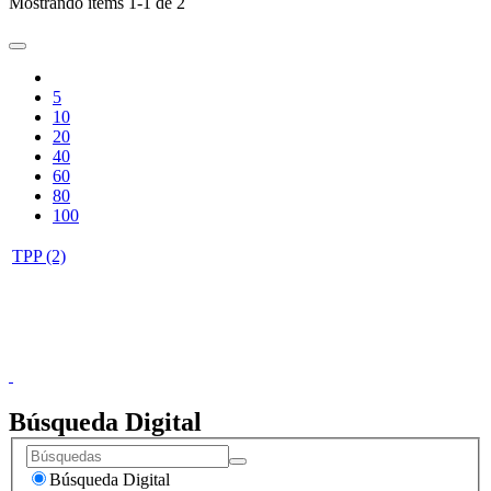
Mostrando ítems 1-1 de 2
5
10
20
40
60
80
100
TPP (2)
Donceles No. 14, Centro Histórico, C.P. 06020, Del. Cuauhtémoc,
Ciudad de México.
Conmutador: 57224800, Información: 57224824
Contacto
|
Sugerencias
Búsqueda Digital
Búsqueda Digital