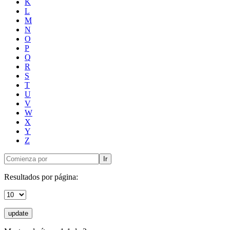
K
L
M
N
O
P
Q
R
S
T
U
V
W
X
Y
Z
Ir
Resultados por página:
update