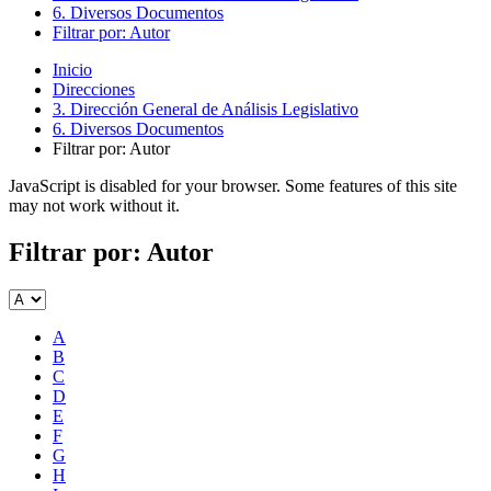
6. Diversos Documentos
Filtrar por: Autor
Inicio
Direcciones
3. Dirección General de Análisis Legislativo
6. Diversos Documentos
Filtrar por: Autor
JavaScript is disabled for your browser. Some features of this site
may not work without it.
Filtrar por: Autor
A
B
C
D
E
F
G
H