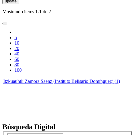
update
Mostrando ítems 1-1 de 2
5
10
20
40
60
80
100
Itzkuauhtli Zamora Saenz (Instituto Belisario Domínguez) (1)
Donceles No. 14, Centro Histórico, C.P. 06020, Del. Cuauhtémoc,
Ciudad de México.
Conmutador: 57224800, Información: 57224824
Contacto
|
Sugerencias
Búsqueda Digital