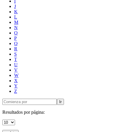
I
J
K
L
M
N
O
P
Q
R
S
T
U
V
W
X
Y
Z
Ir
Resultados por página: