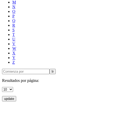
M
N
O
P
Q
R
S
T
U
V
W
X
Y
Z
Ir
Resultados por página:
update
Donceles No. 14, Centro Histórico, C.P. 06020, Del. Cuauhtémoc,
Ciudad de México.