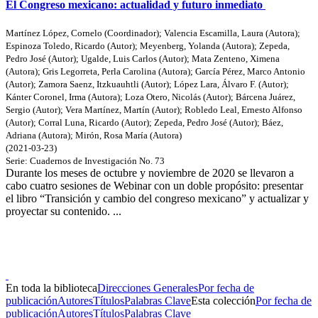
El Congreso mexicano: actualidad y futuro inmediato
Martínez López, Cornelo (Coordinador)
;
Valencia Escamilla, Laura (Autora)
;
Espinoza Toledo, Ricardo (Autor)
;
Meyenberg, Yolanda (Autora)
;
Zepeda,
Pedro José (Autor)
;
Ugalde, Luis Carlos (Autor)
;
Mata Zenteno, Ximena
(Autora)
;
Gris Legorreta, Perla Carolina (Autora)
;
García Pérez, Marco Antonio
(Autor)
;
Zamora Saenz, Itzkuauhtli (Autor)
;
López Lara, Álvaro F. (Autor)
;
Kánter Coronel, Irma (Autora)
;
Loza Otero, Nicolás (Autor)
;
Bárcena Juárez,
Sergio (Autor)
;
Vera Martínez, Martín (Autor)
;
Robledo Leal, Ernesto Alfonso
(Autor)
;
Corral Luna, Ricardo (Autor)
;
Zepeda, Pedro José (Autor)
;
Báez,
Adriana (Autora)
;
Mirón, Rosa María (Autora)
(
2021-03-23
)
Serie:
Cuadernos de Investigación
No. 73
Durante los meses de octubre y noviembre de 2020 se llevaron a
cabo cuatro sesiones de Webinar con un doble propósito: presentar
el libro “Transición y cambio del congreso mexicano” y actualizar y
proyectar su contenido. ...
Donceles No. 14, Centro Histórico, C.P. 06020, Del. Cuauhtémoc,
Ciudad de México.
Conmutador: 57224800, Información: 57224824
Contacto
|
Sugerencias
En toda la biblioteca
Direcciones Generales
Por fecha de
publicación
Autores
Títulos
Palabras Clave
Esta colección
Por fecha de
publicación
Autores
Títulos
Palabras Clave