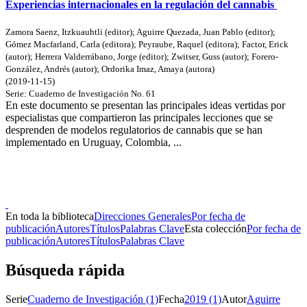
Experiencias internacionales en la regulación del cannabis
Zamora Saenz, Itzkuauhtli (editor)
;
Aguirre Quezada, Juan Pablo (editor)
;
Gómez Macfarland, Carla (editora)
;
Peyraube, Raquel (editora)
;
Factor, Erick
(autor)
;
Herrera Valderrábano, Jorge (editor)
;
Zwitser, Guss (autor)
;
Forero-
González, Andrés (autor)
;
Ordorika Imaz, Amaya (autora)
(
2019-11-15
)
Serie:
Cuaderno de Investigación
No. 61
En este documento se presentan las principales ideas vertidas por
especialistas que compartieron las principales lecciones que se
desprenden de modelos regulatorios de cannabis que se han
implementado en Uruguay, Colombia, ...
Donceles No. 14, Centro Histórico, C.P. 06020, Del. Cuauhtémoc,
Ciudad de México.
Conmutador: 57224800, Información: 57224824
Contacto
|
Sugerencias
En toda la biblioteca
Direcciones Generales
Por fecha de
publicación
Autores
Títulos
Palabras Clave
Esta colección
Por fecha de
publicación
Autores
Títulos
Palabras Clave
Búsqueda rápida
Serie
Cuaderno de Investigación (1)
Fecha
2019 (1)
Autor
Aguirre