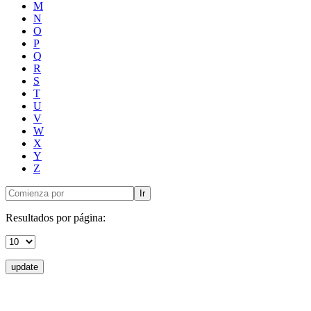
M
N
O
P
Q
R
S
T
U
V
W
X
Y
Z
Ir
Resultados por página:
update
Donceles No. 14, Centro Histórico, C.P. 06020, Del. Cuauhtémoc,
Ciudad de México.