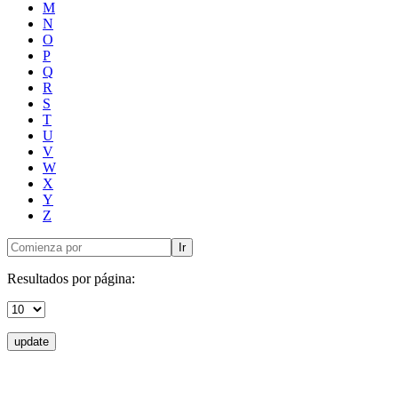
M
N
O
P
Q
R
S
T
U
V
W
X
Y
Z
Ir
Resultados por página:
update
Donceles No. 14, Centro Histórico, C.P. 06020, Del. Cuauhtémoc,
Ciudad de México.