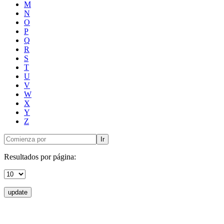
M
N
O
P
Q
R
S
T
U
V
W
X
Y
Z
Ir
Resultados por página:
update
Donceles No. 14, Centro Histórico, C.P. 06020, Del. Cuauhtémoc,
Ciudad de México.