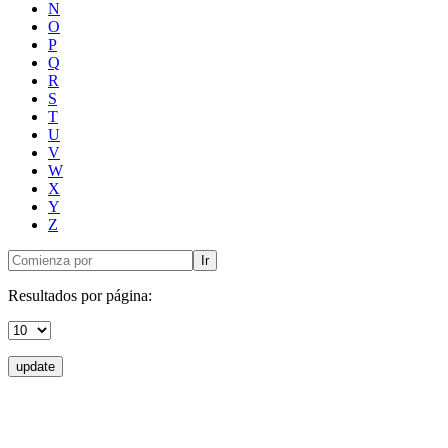
N
O
P
Q
R
S
T
U
V
W
X
Y
Z
Ir
Resultados por página:
update
Doncele