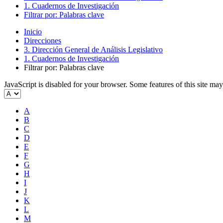
1. Cuadernos de Investigación
Filtrar por: Palabras clave
Inicio
Direcciones
3. Dirección General de Análisis Legislativo
1. Cuadernos de Investigación
Filtrar por: Palabras clave
JavaScript is disabled for your browser. Some features of this site may
A
B
C
D
E
F
G
H
I
J
K
L
M