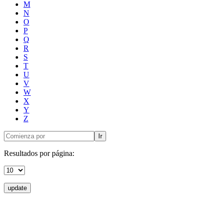
M
N
O
P
Q
R
S
T
U
V
W
X
Y
Z
Ir
Resultados por página:
update
Donceles No. 14, Centro Histórico, C.P. 06020, Del. Cuauhtémoc,
Ciudad de México.