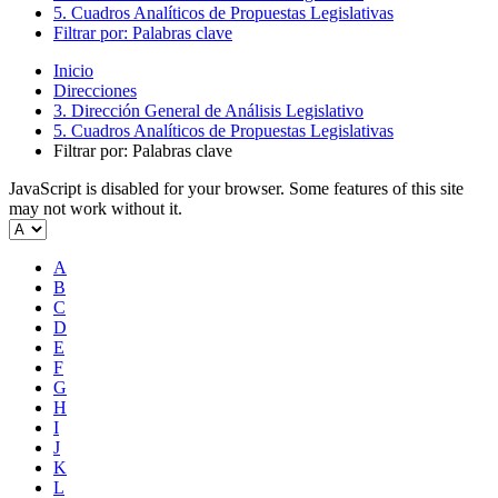
5. Cuadros Analíticos de Propuestas Legislativas
Filtrar por: Palabras clave
Inicio
Direcciones
3. Dirección General de Análisis Legislativo
5. Cuadros Analíticos de Propuestas Legislativas
Filtrar por: Palabras clave
JavaScript is disabled for your browser. Some features of this site
may not work without it.
A
B
C
D
E
F
G
H
I
J
K
L