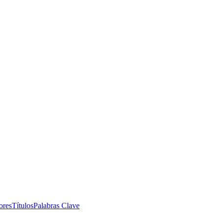
 México.
ores
Títulos
Palabras Clave