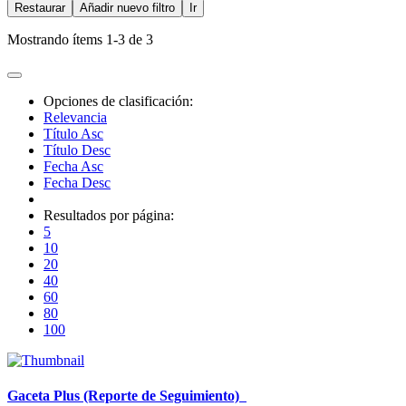
Restaurar
Añadir nuevo filtro
Ir
Mostrando ítems 1-3 de 3
Opciones de clasificación:
Relevancia
Título Asc
Título Desc
Fecha Asc
Fecha Desc
Resultados por página:
5
10
20
40
60
80
100
Gaceta Plus (Reporte de Seguimiento)