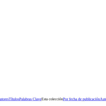
s No. 14, Centro Histórico, C.P. 06020, Del. Cuauhtémoc, Ciudad de
Conmutador: 57224800, Información: 57224824
Contacto
|
Sugerencias
utores
Títulos
Palabras Clave
Esta colección
Por fecha de publicación
Aut