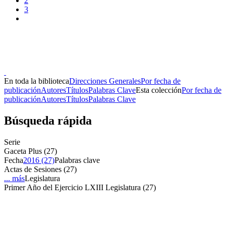
2
3
Donceles No. 14, Centro Histórico, C.P. 06020, Del. Cuauhtémoc,
Ciudad de México.
Conmutador: 57224800, Información: 57224824
Contacto
|
Sugerencias
En toda la biblioteca
Direcciones Generales
Por fecha de
publicación
Autores
Títulos
Palabras Clave
Esta colección
Por fecha de
publicación
Autores
Títulos
Palabras Clave
Búsqueda rápida
Serie
Gaceta Plus (27)
Fecha
2016 (27)
Palabras clave
Actas de Sesiones (27)
... más
Legislatura
Primer Año del Ejercicio LXIII Legislatura (27)
Donceles No. 14, Centro Histórico, C.P. 06020, Del. Cuauhtémoc,
Ciudad de México.
Conmutador: 57224800, Información: 57224824
Contacto
|
Sugerencias