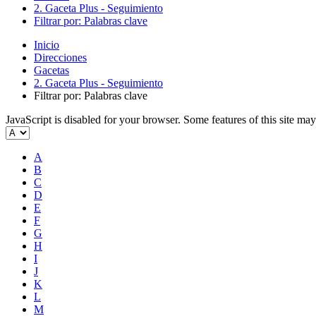
2. Gaceta Plus - Seguimiento
Filtrar por: Palabras clave
Inicio
Direcciones
Gacetas
2. Gaceta Plus - Seguimiento
Filtrar por: Palabras clave
JavaScript is disabled for your browser. Some features of this site may
A
B
C
D
E
F
G
H
I
J
K
L
M