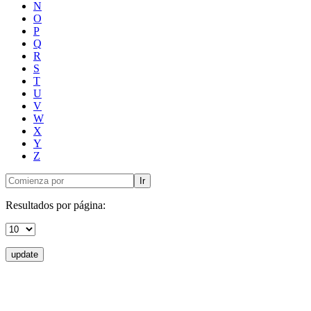
N
O
P
Q
R
S
T
U
V
W
X
Y
Z
Ir
Resultados por página:
update
Doncele