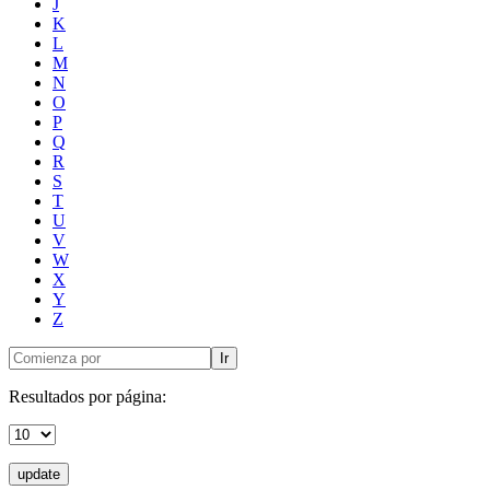
J
K
L
M
N
O
P
Q
R
S
T
U
V
W
X
Y
Z
Ir
Resultados por página:
update