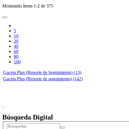
Mostrando ítems 1-2 de 375
5
10
20
40
60
80
100
Gaceta Plus (Reporte de Seguimiento) (13)
Gaceta Plus (Reporte de seguimiento) (142)
Doncele
Búsqueda Digital