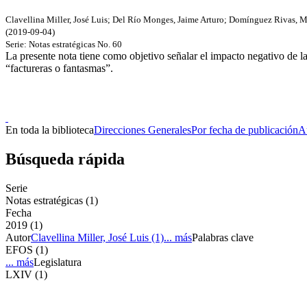
Clavellina Miller, José Luis
;
Del Río Monges, Jaime Arturo
;
Domínguez Rivas, M
(
2019-09-04
)
Serie:
Notas estratégicas
No. 60
La presente nota tiene como objetivo señalar el impacto negativo de l
“factureras o fantasmas”.
Doncele
En toda la biblioteca
Direcciones Generales
Por fecha de publicación
A
Búsqueda rápida
Serie
Notas estratégicas (1)
Fecha
2019 (1)
Autor
Clavellina Miller, José Luis (1)
... más
Palabras clave
EFOS (1)
... más
Legislatura
LXIV (1)
Doncele