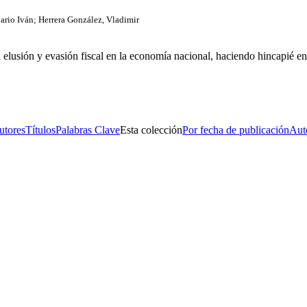
ario Iván
;
Herrera González, Vladimir
a elusión y evasión fiscal en la economía nacional, haciendo hincapié 
s No. 14, Centro Histórico, C.P. 06020, Del. Cuauhtémoc, Ciudad de
Conmutador: 57224800, Información: 57224824
Contacto
|
Sugerencias
utores
Títulos
Palabras Clave
Esta colección
Por fecha de publicación
Aut
s No. 14, Centro Histórico, C.P. 06020, Del. Cuauhtémoc, Ciudad de
Conmutador: 57224800, Información: 57224824