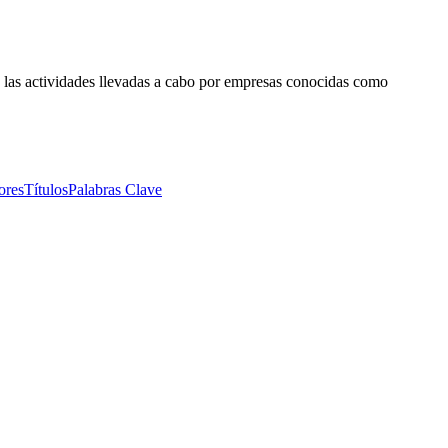
en las actividades llevadas a cabo por empresas conocidas como
 México.
ores
Títulos
Palabras Clave
 México.