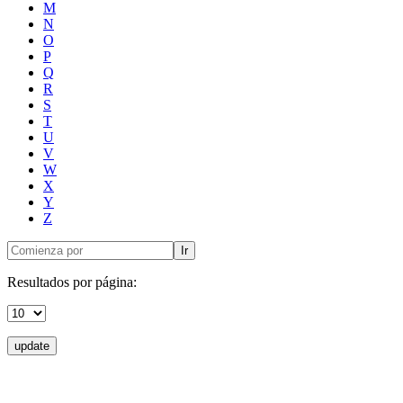
M
N
O
P
Q
R
S
T
U
V
W
X
Y
Z
Ir
Resultados por página:
update
Donceles No. 14, Centro Histórico, C.P. 06020, Del. Cuauhtémoc,
Ciudad de México.