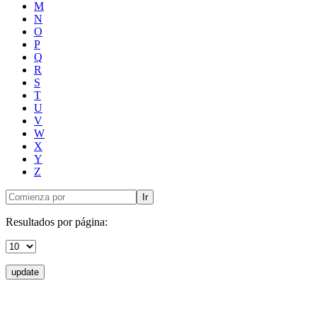
M
N
O
P
Q
R
S
T
U
V
W
X
Y
Z
Ir
Resultados por página:
update
Donceles No. 14, Centro Histórico, C.P. 06020, Del. Cuauhtémoc,
Ciudad de México.