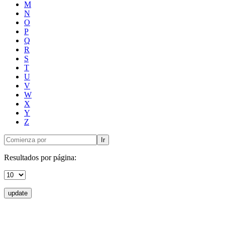
M
N
O
P
Q
R
S
T
U
V
W
X
Y
Z
Ir
Resultados por página:
update
Donceles No. 14, Centro Histórico, C.P. 06020, Del. Cuauhtémoc,
Ciudad de México.