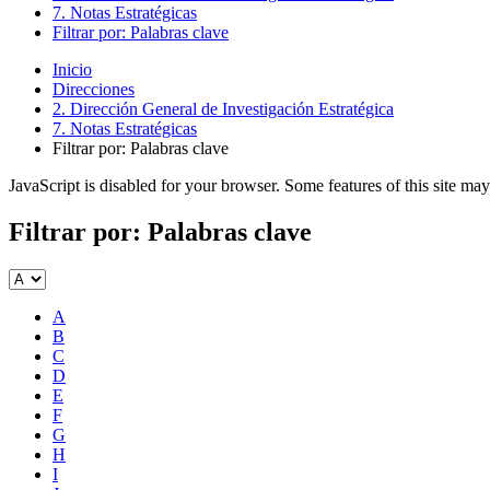
7. Notas Estratégicas
Filtrar por: Palabras clave
Inicio
Direcciones
2. Dirección General de Investigación Estratégica
7. Notas Estratégicas
Filtrar por: Palabras clave
JavaScript is disabled for your browser. Some features of this site may
Filtrar por: Palabras clave
A
B
C
D
E
F
G
H
I