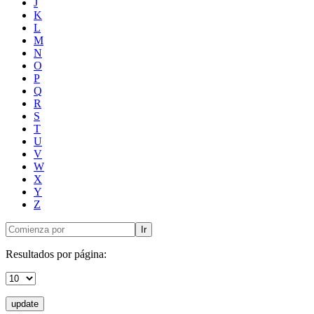
J
K
L
M
N
O
P
Q
R
S
T
U
V
W
X
Y
Z
Ir
Resultados por página:
update