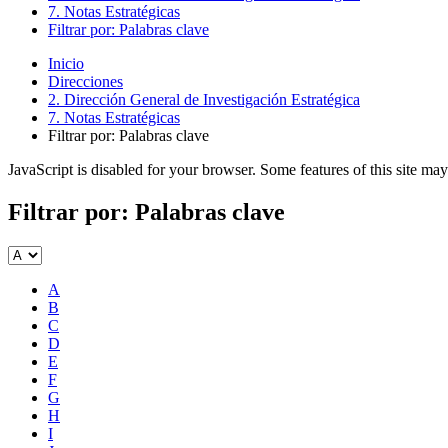
7. Notas Estratégicas
Filtrar por: Palabras clave
Inicio
Direcciones
2. Dirección General de Investigación Estratégica
7. Notas Estratégicas
Filtrar por: Palabras clave
JavaScript is disabled for your browser. Some features of this site may
Filtrar por: Palabras clave
A
B
C
D
E
F
G
H
I