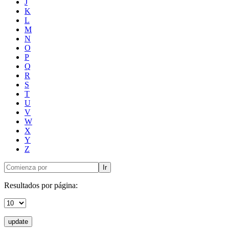
J
K
L
M
N
O
P
Q
R
S
T
U
V
W
X
Y
Z
Ir
Resultados por página:
update