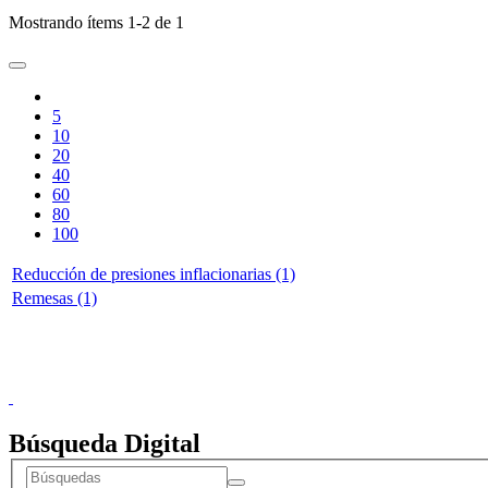
Mostrando ítems 1-2 de 1
5
10
20
40
60
80
100
Reducción de presiones inflacionarias (1)
Remesas (1)
Doncele
Búsqueda Digital