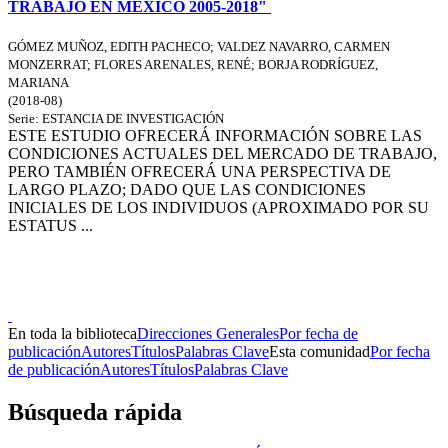
TRABAJO EN MÉXICO 2005-2018"
GÓMEZ MUÑOZ, EDITH PACHECO
;
VALDEZ NAVARRO, CARMEN
MONZERRAT
;
FLORES ARENALES, RENÉ
;
BORJA RODRÍGUEZ,
MARIANA
(
2018-08
)
Serie:
ESTANCIA DE INVESTIGACIÓN
ESTE ESTUDIO OFRECERÁ INFORMACIÓN SOBRE LAS
CONDICIONES ACTUALES DEL MERCADO DE TRABAJO,
PERO TAMBIÉN OFRECERÁ UNA PERSPECTIVA DE
LARGO PLAZO; DADO QUE LAS CONDICIONES
INICIALES DE LOS INDIVIDUOS (APROXIMADO POR SU
ESTATUS ...
Donceles No. 14, Centro Histórico, C.P. 06020, Del. Cuauhtémoc,
Ciudad de México.
Conmutador: 57224800, Información: 57224824
Contacto
|
Sugerencias
En toda la biblioteca
Direcciones Generales
Por fecha de
publicación
Autores
Títulos
Palabras Clave
Esta comunidad
Por fecha
de publicación
Autores
Títulos
Palabras Clave
Búsqueda rápida