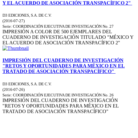
Y EL ACUERDO DE ASOCIACIÓN TRANSPACÍFICO 2"
D3 EDICIONES, S.A. DE C.V.
(
2016-07-27
)
Serie:
COORDINACIÓN EJECUTIVA DE INVESTIGACIÓN
No. 27
IMPRESIÓN A COLOR DE 500 EJEMPLARES DEL
CUADERNO DE INVESTIGACIÓN TITULADO "MÉXICO Y
EL ACUERDO DE ASOCIACIÓN TRANSPACÍFICO 2"
IMPRESIÓN DEL CUADERNO DE INVESTIGACIÓN
"RETOS Y OPORTUNIDADES PARA MÉXICO EN EL
TRATADO DE ASOCIACIÓN TRANSPACÍFICO"
D3 EDICIONES, S.A. DE C.V.
(
2016-07-26
)
Serie:
COORDINACIÓN EJECUTIVA DE INVESTIGACIÓN
No. 26
IMPRESIÓN DEL CUADERNO DE INVESTIGACIÓN
"RETOS Y OPORTUNIDADES PARA MÉXICO EN EL
TRATADO DE ASOCIACIÓN TRANSPACÍFICO"
Donceles No. 14, Centro Histórico, C.P. 06020, Del. Cuauhtémoc,
Ciudad de México.
Conmutador: 57224800, Información: 57224824
Contacto
|
Sugerencias