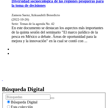
Diversidad socioecológica de las regiones pesqueras para
la toma de decisiones
Zamora Saenz, Itzkuauhtli Benedicto
(
2022-10-26
)
Serie:
Temas de la agenda
No. 42
En este documento se destacan los aspectos más importantes
de la quinta sesión del seminario "El marco jurídico de la
pesca en México a debate. Áreas de oportunidad para la
mejora y la innovación" en la cual se contó con ...
Donceles No. 14, Centro Histórico, C.P. 06020, Del. Cuauhtémoc,
Ciudad de México.
Conmutador: 57224800, Información: 57224824
Contacto
|
Sugerencias
Búsqueda Digital
Búsqueda Digital
Esta colección