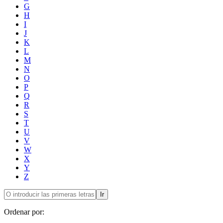
G
H
I
J
K
L
M
N
O
P
Q
R
S
T
U
V
W
X
Y
Z
Ir
Ordenar por: