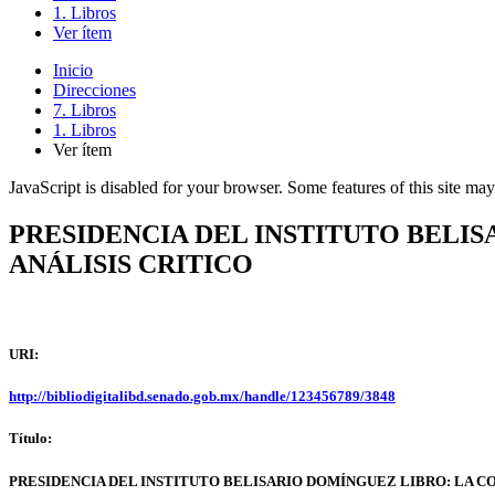
1. Libros
Ver ítem
Inicio
Direcciones
7. Libros
1. Libros
Ver ítem
JavaScript is disabled for your browser. Some features of this site may
PRESIDENCIA DEL INSTITUTO BELIS
ANÁLISIS CRITICO
URI:
http://bibliodigitalibd.senado.gob.mx/handle/123456789/3848
Título:
PRESIDENCIA DEL INSTITUTO BELISARIO DOMÍNGUEZ LIBRO: LA CO