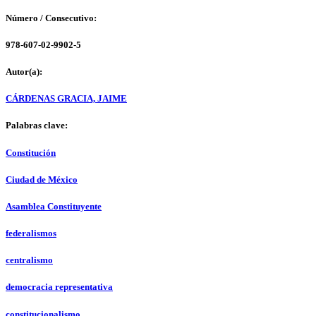
Número / Consecutivo:
978-607-02-9902-5
Autor(a):
CÁRDENAS GRACIA, JAIME
Palabras clave:
Constitución
Ciudad de México
Asamblea Constituyente
federalismos
centralismo
democracia representativa
constitucionalismo