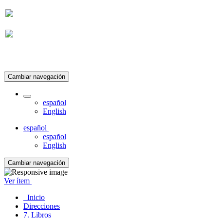
Suscripción
Cambiar navegación
español
English
español
español
English
Cambiar navegación
Ver ítem
Inicio
Direcciones
7. Libros