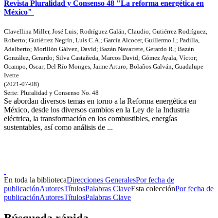
Revista Pluralidad y Consenso 48 "La reforma energética en
México"
Clavellina Miller, José Luis
;
Rodríguez Galán, Claudio
;
Gutiérrez Rodríguez,
Roberto
;
Gutiérrez Negrín, Luis C.A.
;
García Alcocer, Guillermo I.
;
Padilla,
Adalberto
;
Morillón Gálvez, David
;
Bazán Navarrete, Gerardo R.
;
Bazán
González, Gerardo
;
Silva Castañeda, Marcos David
;
Gómez Ayala, Víctor
;
Ocampo, Oscar
;
Del Río Monges, Jaime Arturo
;
Bolaños Galván, Guadalupe
Ivette
(
2021-07-08
)
Serie:
Pluralidad y Consenso
No. 48
Se abordan diversos temas en torno a la Reforma energética en
México, desde los diversos cambios en la Ley de la Industria
eléctrica, la transformación en los combustibles, energías
sustentables, así como análisis de ...
Donceles No. 14, Centro Histórico, C.P. 06020, Del. Cuauhtémoc,
Ciudad de México.
Conmutador: 57224800, Información: 57224824
Contacto
|
Sugerencias
En toda la biblioteca
Direcciones Generales
Por fecha de
publicación
Autores
Títulos
Palabras Clave
Esta colección
Por fecha de
publicación
Autores
Títulos
Palabras Clave