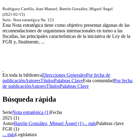
Rodríguez Carrillo, Juan Manuel
;
Barrón González, Miguel Ángel
(
2021-02-15
)
Serie:
Nota estratégica
No. 123
Esta Nota estratégica tiene como objetivo presentar algunas de las
recomendaciones de organismos internacionales en torno a las
fiscalías, las principales características de la iniciativa de Ley de la
FGR y, finalmente, ...
Donceles No. 14, Centro Histórico, C.P. 06020, Del. Cuauhtémoc,
Ciudad de México.
Conmutador: 57224800, Información: 57224824
Contacto
|
Sugerencias
En toda la biblioteca
Direcciones Generales
Por fecha de
publicación
Autores
Títulos
Palabras Clave
Esta comunidad
Por fecha
de publicación
Autores
Títulos
Palabras Clave
Búsqueda rápida
Serie
Nota estratégica (1)
Fecha
2021 (1)
Autor
Barrón González, Miguel Ángel (1)
... más
Palabras clave
FGR (1)
... más
Legislatura