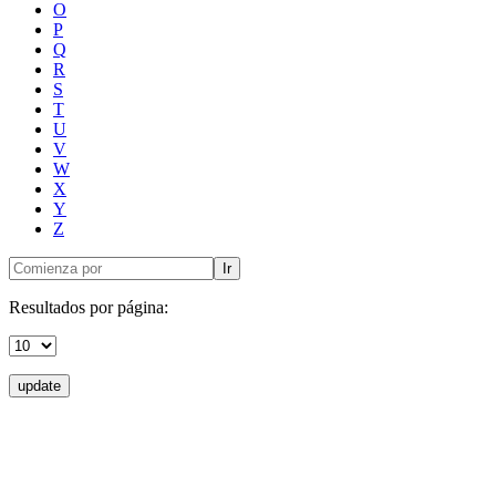
O
P
Q
R
S
T
U
V
W
X
Y
Z
Ir
Resultados por página:
update
Donceles No. 14, Centro Histórico, C.P. 06020, Del. Cuauhtémoc,
Ciudad de México.
Conmutador: 57224800, Información: 57224824
Contacto
|
Sugerencias