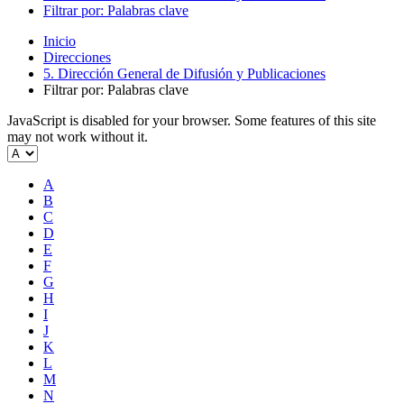
Filtrar por: Palabras clave
Inicio
Direcciones
5. Dirección General de Difusión y Publicaciones
Filtrar por: Palabras clave
JavaScript is disabled for your browser. Some features of this site
may not work without it.
A
B
C
D
E
F
G
H
I
J
K
L
M
N