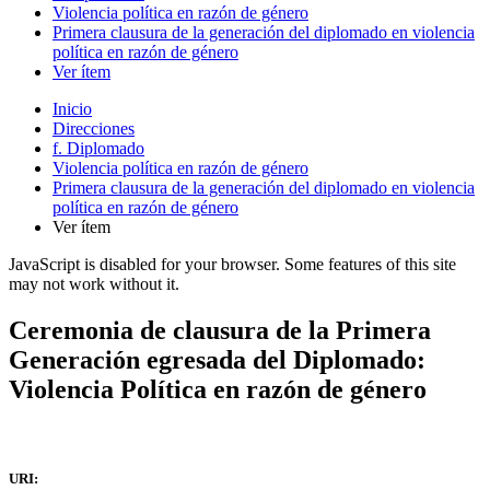
Violencia política en razón de género
Primera clausura de la generación del diplomado en violencia
política en razón de género
Ver ítem
Inicio
Direcciones
f. Diplomado
Violencia política en razón de género
Primera clausura de la generación del diplomado en violencia
política en razón de género
Ver ítem
JavaScript is disabled for your browser. Some features of this site
may not work without it.
Ceremonia de clausura de la Primera
Generación egresada del Diplomado:
Violencia Política en razón de género
URI: