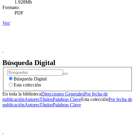
1.928Mb
Formato:
PDF
Ver/
Donceles No. 14, Centro Histórico, C.P. 06020, Del. Cuauhtémoc,
Ciudad de México.
Conmutador: 57224800, Información: 57224824
Contacto
|
Sugerencias
Búsqueda Digital
Búsqueda Digital
Esta colección
En toda la biblioteca
Direcciones Generales
Por fecha de
publicación
Autores
Títulos
Palabras Clave
Esta colección
Por fecha de
publicación
Autores
Títulos
Palabras Clave
Donceles No. 14, Centro Histórico, C.P. 06020, Del. Cuauhtémoc,
Ciudad de México.
Conmutador: 57224800, Información: 57224824
Contacto
|
Sugerencias