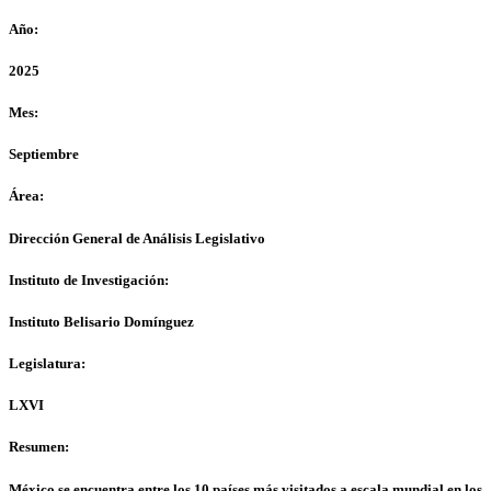
Año:
2025
Mes:
Septiembre
Área:
Dirección General de Análisis Legislativo
Instituto de Investigación:
Instituto Belisario Domínguez
Legislatura:
LXVI
Resumen:
México se encuentra entre los 10 países más visitados a escala mundial en los