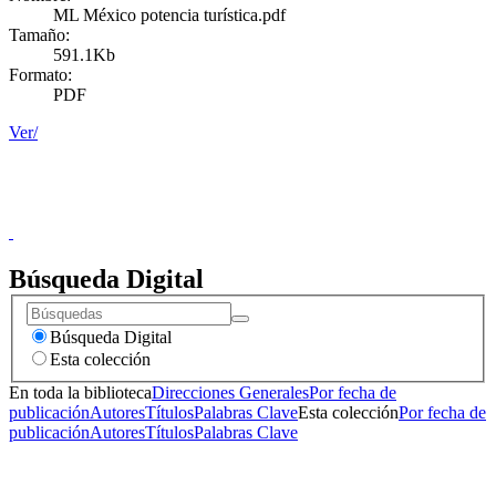
ML México potencia turística.pdf
Tamaño:
591.1Kb
Formato:
PDF
Ver/
Donceles No. 14, Centro Histórico, C.P. 06020, Del. Cuauhtémoc,
Ciudad de México.
Conmutador: 57224800, Información: 57224824
Contacto
|
Sugerencias
Búsqueda Digital
Búsqueda Digital
Esta colección
En toda la biblioteca
Direcciones Generales
Por fecha de
publicación
Autores
Títulos
Palabras Clave
Esta colección
Por fecha de
publicación
Autores
Títulos
Palabras Clave
Donceles No. 14, Centro Histórico, C.P. 06020, Del. Cuauhtémoc,
Ciudad de México.
Conmutador: 57224800, Información: 57224824