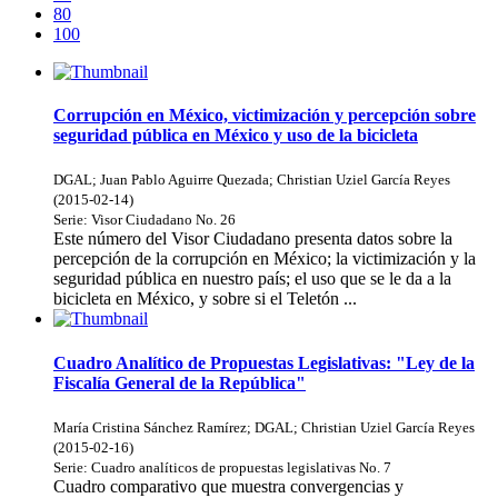
80
100
Corrupción en México, victimización y percepción sobre
seguridad pública en México y uso de la bicicleta
DGAL
;
Juan Pablo Aguirre Quezada
;
Christian Uziel García Reyes
(
2015-02-14
)
Serie:
Visor Ciudadano
No. 26
Este número del Visor Ciudadano presenta datos sobre la
percepción de la corrupción en México; la victimización y la
seguridad pública en nuestro país; el uso que se le da a la
bicicleta en México, y sobre si el Teletón ...
Cuadro Analítico de Propuestas Legislativas: "Ley de la
Fiscalía General de la República"
María Cristina Sánchez Ramírez
;
DGAL
;
Christian Uziel García Reyes
(
2015-02-16
)
Serie:
Cuadro analíticos de propuestas legislativas
No. 7
Cuadro comparativo que muestra convergencias y