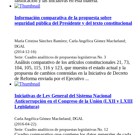
falsificación y las Iniciativas en esta materia.
Información comparativa de la propuesta sobre
seguridad pública del Presidente y del texto constitucional
María Cristina Sánchez Ramírez
;
Carla Angélica Gómez Macfarland
;
DGAL
(
2014-12-16
)
Serie:
Cuadro analíticos de propuestas legislativas
No. 3
Análisis comparativo de los artículos constitucionales 21, 73,
104, 105, 115, 116 y 123, que muestra el estado actual y la
propuesta de cambios contenidas en la Iniciativa de Decreto
de Reforma enviada por el Ejecutivo ...
Iniciativas de Ley General del Sistema Nacional
Anticorrupción en el Congreso de la Unión (LXII y LXIII
Legislatura)
Carla Angélica Gómez Macfarland
;
DGAL
(
2016-04-22
)
Serie:
Cuadro analíticos de propuestas legislativas
No. 12
Cuadro comparativo que contiene los datos generales de cada