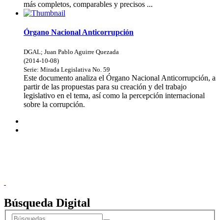
más completos, comparables y precisos ...
Órgano Nacional Anticorrupción
DGAL
;
Juan Pablo Aguirre Quezada
(
2014-10-08
)
Serie:
Mirada Legislativa
No. 59
Este documento analiza el Órgano Nacional Anticorrupción, a
partir de las propuestas para su creación y del trabajo
legislativo en el tema, así como la percepción internacional
sobre la corrupción.
Donceles No. 14, Centro Histórico, C.P. 06020, Del. Cuauhtémoc,
Ciudad de México.
Conmutador: 57224800, Información: 57224824
Contacto
|
Sugerencias
Búsqueda Digital