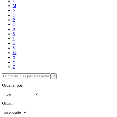
L
M
N
O
P
Q
R
S
T
U
V
W
X
Y
Z
Ir
Ordenar por:
Orden: