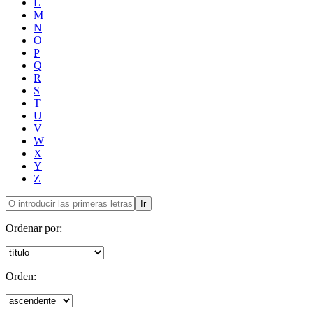
L
M
N
O
P
Q
R
S
T
U
V
W
X
Y
Z
Ir
Ordenar por:
Orden: