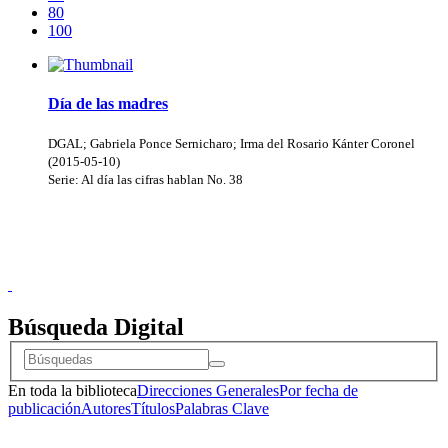
80
100
Día de las madres
DGAL
;
Gabriela Ponce Sernicharo
;
Irma del Rosario Kánter Coronel
(
2015-05-10
)
Serie:
Al día las cifras hablan
No. 38
Donceles No. 14, Centro Histórico, C.P. 06020, Del. Cuauhtémoc,
Ciudad de México.
Conmutador: 57224800, Información: 57224824
Contacto
|
Sugerencias
Búsqueda Digital
En toda la biblioteca
Direcciones Generales
Por fecha de
publicación
Autores
Títulos
Palabras Clave
Donceles No. 14, Centro Histórico, C.P. 06020, Del. Cuauhtémoc,
Ciudad de México.