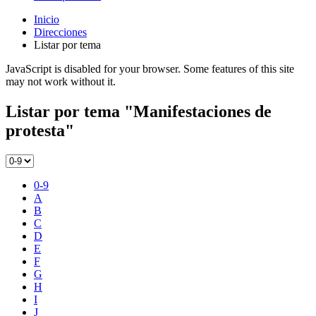
Inicio
Direcciones
Listar por tema
JavaScript is disabled for your browser. Some features of this site
may not work without it.
Listar por tema "Manifestaciones de
protesta"
0-9
A
B
C
D
E
F
G
H
I
J