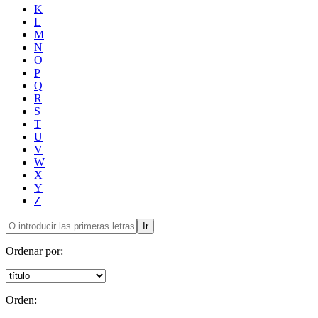
K
L
M
N
O
P
Q
R
S
T
U
V
W
X
Y
Z
Ir
Ordenar por:
Orden: