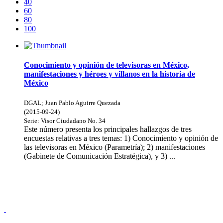
40
60
80
100
Conocimiento y opinión de televisoras en México,
manifestaciones y héroes y villanos en la historia de
México
DGAL
;
Juan Pablo Aguirre Quezada
(
2015-09-24
)
Serie:
Visor Ciudadano
No. 34
Este número presenta los principales hallazgos de tres
encuestas relativas a tres temas: 1) Conocimiento y opinión de
las televisoras en México (Parametría); 2) manifestaciones
(Gabinete de Comunicación Estratégica), y 3) ...
Donceles No. 14, Centro Histórico, C.P. 06020, Del. Cuauhtémoc,
Ciudad de México.
Conmutador: 57224800, Información: 57224824
Contacto
|
Sugerencias