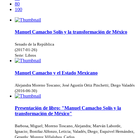
80
100
Manuel Camacho Solís y la transformación de México
Senado de la República
(
2017-01-26
)
Serie:
Libros
Manuel Camacho y el Estado Mexicano
Alejandra Moreno Toscano; José Agustín Ortiz Pinchetti; Diego Valadés
(
2016-06-30
)
Presentación de libro: "Manuel Camacho Solís y la
transformación de México"
Barbosa, Miguel; Moreno Toscano, Alejandra; Marván Laborde,
Ignacio; Bonifaz Alfonzo, Leticia; Valadés, Diego; Esquivel Hernández,
Gerardo; Monroy Villalobos, Carlos