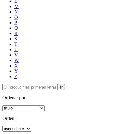
L
M
N
O
P
Q
R
S
T
U
V
W
X
Y
Z
Ir
Ordenar por:
Orden: