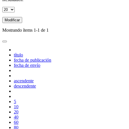
Modificar
Mostrando ítems 1-1 de 1
título
fecha de publicación
fecha de envío
ascendente
descendente
5
10
20
40
60
80