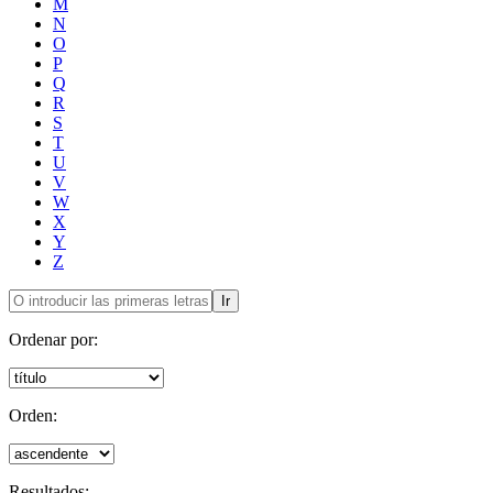
M
N
O
P
Q
R
S
T
U
V
W
X
Y
Z
Ir
Ordenar por:
Orden:
Resultados: