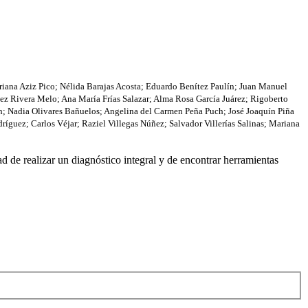
iana Aziz Pico
;
Nélida Barajas Acosta
;
Eduardo Benítez Paulín
;
Juan Manuel
dez Rivera Melo
;
Ana María Frías Salazar
;
Alma Rosa García Juárez
;
Rigoberto
h
;
Nadia Olivares Bañuelos
;
Angelina del Carmen Peña Puch
;
José Joaquín Piña
dríguez
;
Carlos Véjar
;
Raziel Villegas Núñez
;
Salvador Villerías Salinas
;
Mariana
d de realizar un diagnóstico integral y de encontrar herramientas
 México.