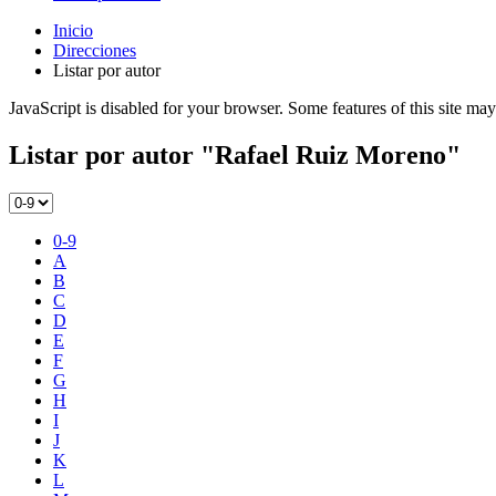
Inicio
Direcciones
Listar por autor
JavaScript is disabled for your browser. Some features of this site may
Listar por autor "Rafael Ruiz Moreno"
0-9
A
B
C
D
E
F
G
H
I
J
K
L