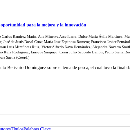
e oportunidad para la mejora y la innovación
e Carlos Ramírez Marín
;
Ana Minerva Arce Ibarra
;
Dulce María Ávila Martínez
;
Mar
a
;
José de Jesús Dosal Cruz
;
María José Espinosa Romero
;
Francisco Javier Fernán
Juan Luis Miraflores Ruiz
;
Víctor Alfredo Nava Hernández
;
Alejandra Navarro Smit
so Ruíz Rodríguez
;
Enrique Sanjurjo
;
César Julio Saucedo Barrón
;
Pedro Sierra Ro
ora Saenz (Coord.)
uto Belisario Domínguez sobre el tema de pesca, el cual tuvo la finalida
s No. 14, Centro Histórico, C.P. 06020, Del. Cuauhtémoc, Ciudad de
Conmutador: 57224800, Información: 57224824
Contacto
|
Sugerencias
utores
Títulos
Palabras Clave