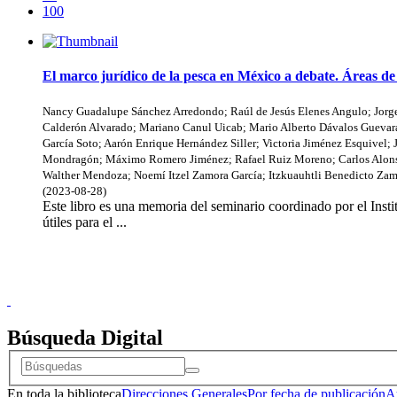
100
El marco jurídico de la pesca en México a debate. Áreas d
Nancy Guadalupe Sánchez Arredondo
;
Raúl de Jesús Elenes Angulo
;
Jorg
Calderón Alvarado
;
Mariano Canul Uicab
;
Mario Alberto Dávalos Guevar
García Soto
;
Aarón Enrique Hernández Siller
;
Victoria Jiménez Esquivel
;
Mondragón
;
Máximo Romero Jiménez
;
Rafael Ruiz Moreno
;
Carlos Alon
Walther Mendoza
;
Noemí Itzel Zamora García
;
Itzkuauhtli Benedicto Zam
(
2023-08-28
)
Este libro es una memoria del seminario coordinado por el Instit
útiles para el ...
Doncele
Búsqueda Digital
En toda la biblioteca
Direcciones Generales
Por fecha de publicación
A