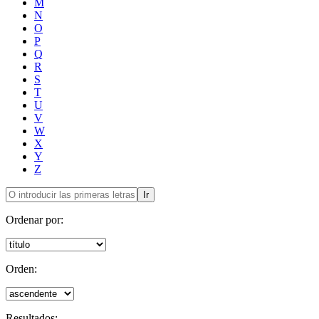
M
N
O
P
Q
R
S
T
U
V
W
X
Y
Z
Ir
Ordenar por:
Orden:
Resultados: