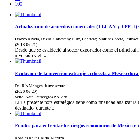
100
Actualización de acuerdos comerciales (TLCAN y TPP11) y 
Orozco Rivera, David
;
Cabestany Ruiz, Gabriela
;
Martínez Soria, Jesuswa
(
2018-06-21
)
Desde que se estableció al sector exportador como el principal
inversión y el ...
Evolución de la inversión extranjera directa a México dur
Del Río Monges, Jaime Arturo
(
2026-06-29
)
Serie:
Nota Estratégica
No. 278
El La presente nota estratégica tiene como finalidad analizar la
destinado, durante ...
Fondos para enfrentar los riesgos económicos de México e
Rosales Reyes, Mtra. Maritza