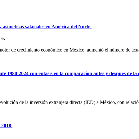
asimetrías salariales en América del Norte
ldo
 motor de crecimiento económico en México, aumentó el número de acuerd
ante 1980-2024 con énfasis en la comparación antes y después de 
 evolución de la inversión extranjera directa (IED) a México, con relaci
n 2018