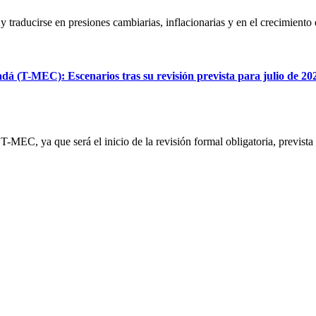
y traducirse en presiones cambiarias, inflacionarias y en el crecimiento
dá (T-MEC): Escenarios tras su revisión prevista para julio de 20
T-MEC, ya que será el inicio de la revisión formal obligatoria, prevista 
s No. 14, Centro Histórico, C.P. 06020, Del. Cuauhtémoc, Ciudad de
Conmutador: 57224800, Información: 57224824
Contacto
|
Sugerencias