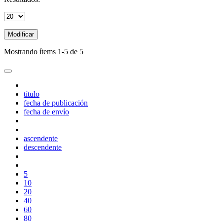
Modificar
Mostrando ítems 1-5 de 5
título
fecha de publicación
fecha de envío
ascendente
descendente
5
10
20
40
60
80