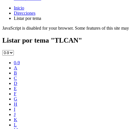
Inicio
Direcciones
Listar por tema
JavaScript is disabled for your browser. Some features of this site may
Listar por tema "TLCAN"
0-9
A
B
C
D
E
F
G
H
I
J
K
L