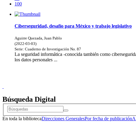
100
Ciberseguridad, desafío para México y trabajo legislativo
Aguirre Quezada, Juan Pablo
(
2022-03-03
)
Serie:
Cuaderno de Investigación
No. 87
La seguridad informática -conocida también como ciberseguridad-
los datos personales ...
Doncele
Búsqueda Digital
En toda la biblioteca
Direcciones Generales
Por fecha de publicación
A
Doncele