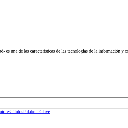
 es una de las características de las tecnologías de la información y c
s No. 14, Centro Histórico, C.P. 06020, Del. Cuauhtémoc, Ciudad de
Conmutador: 57224800, Información: 57224824
Contacto
|
Sugerencias
utores
Títulos
Palabras Clave
s No. 14, Centro Histórico, C.P. 06020, Del. Cuauhtémoc, Ciudad de
Conmutador: 57224800, Información: 57224824
Contacto
|
Sugerencias