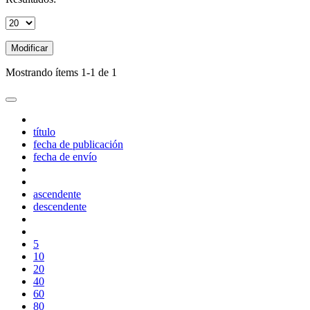
Modificar
Mostrando ítems 1-1 de 1
título
fecha de publicación
fecha de envío
ascendente
descendente
5
10
20
40
60
80