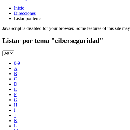
Inicio
Direcciones
Listar por tema
JavaScript is disabled for your browser. Some features of this site may
Listar por tema "ciberseguridad"
0-9
A
B
C
D
E
F
G
H
I
J
K
L