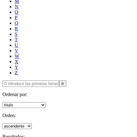
M
N
O
P
Q
R
S
T
U
V
W
X
Y
Z
Ir
Ordenar por:
Orden:
Resultados: