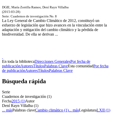
DGIE
;
María Zorrilla Ramos
;
Dení Rayn Villalba
(
2015-03-28
)
Serie:
Cuadernos de investigación
No. 8
La Ley General de Cambio Climático de 2012, constituyó un
esfuerzo de legislación que hizo avances en la vinculación entre la
adaptación y mitigación del cambio climático y la pérdida de
biodiversidad. De ella se derivan ...
Donceles No. 14, Centro Histórico, C.P. 06020, Del. Cuauhtémoc,
Ciudad de México.
Conmutador: 57224800, Información: 57224824
Contacto
|
Sugerencias
En toda la biblioteca
Direcciones Generales
Por fecha de
publicación
Autores
Títulos
Palabras Clave
Esta comunidad
Por fecha
de publicación
Autores
Títulos
Palabras Clave
Búsqueda rápida
Serie
Cuadernos de investigación (1)
Fecha
2015 (1)
Autor
Dení Rayn Villalba (1)
... más
Palabras clave
Cambio climático (1)
... más
Legislatura
LXII (1)