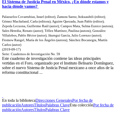
El Sistema de Justicia Penal en México. ¿En dónde estamos y
hacia dónde vamos?
Palazuelos Covarrubias, Israel (editor)
;
Zamora Saenz, Itzkuauhtli (editor)
;
Gómez Macfarland, Carla (editora)
;
Aguirre Quezada, Juan Pablo (editor)
;
Zepeda Lecuona, Guillermo Raúl (autor)
;
Campos Mata, Sulma Eunice (autora)
;
Sales Heredia, Renato (autor)
;
Téllez Martínez, Paulina (autora)
;
González
Villalobos, Pablo Héctor (autor)
;
Jáuregui García, Julio Lorenzo (autor)
;
Fromow Rangel, María de los Ángeles (autora)
;
Sánchez Bocanegra, Martín
Carlos (autor)
(
2019-09-17
)
Serie:
Cuadernos de Investigación
No. 59
Este cuaderno de investigación contiene las ideas principales
vertidas en el Foro, organizado por el Instituto Belisario Domínguez,
sobre el nuevo Sistema de Justicia Penal mexicano a once años de la
reforma constitucional ...
Donceles No. 14, Centro Histórico, C.P. 06020, Del. Cuauhtémoc,
Ciudad de México.
Conmutador: 57224800, Información: 57224824
Contacto
|
Sugerencias
En toda la biblioteca
Direcciones Generales
Por fecha de
publicación
Autores
Títulos
Palabras Clave
Esta colección
Por fecha de
publicación
Autores
Títulos
Palabras Clave