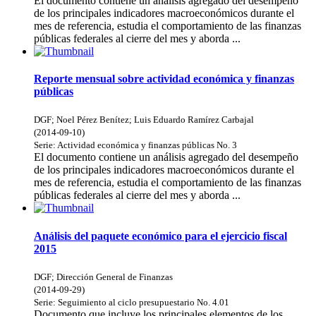
El documento contiene un análisis agregado del desempeño
de los principales indicadores macroeconómicos durante el
mes de referencia, estudia el comportamiento de las finanzas
públicas federales al cierre del mes y aborda ...
Reporte mensual sobre actividad económica y finanzas
públicas
DGF
;
Noel Pérez Benítez
;
Luis Eduardo Ramírez Carbajal
(
2014-09-10
)
Serie:
Actividad económica y finanzas públicas
No. 3
El documento contiene un análisis agregado del desempeño
de los principales indicadores macroeconómicos durante el
mes de referencia, estudia el comportamiento de las finanzas
públicas federales al cierre del mes y aborda ...
Análisis del paquete económico para el ejercicio fiscal
2015
DGF
;
Dirección General de Finanzas
(
2014-09-29
)
Serie:
Seguimiento al ciclo presupuestario
No. 4.01
Documento que incluye los principales elementos de los