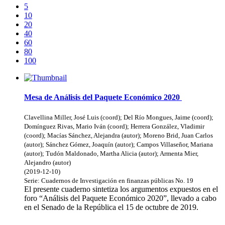
5
10
20
40
60
80
100
Mesa de Análisis del Paquete Económico 2020
Clavellina Miller, José Luis (coord)
;
Del Río Mongues, Jaime (coord)
;
Domínguez Rivas, Mario Iván (coord)
;
Herrera González, Vladimir
(coord)
;
Macías Sánchez, Alejandra (autor)
;
Moreno Brid, Juan Carlos
(autor)
;
Sánchez Gómez, Joaquín (autor)
;
Campos Villaseñor, Mariana
(autor)
;
Tudón Maldonado, Martha Alicia (autor)
;
Armenta Mier,
Alejandro (autor)
(
2019-12-10
)
Serie:
Cuadernos de Investigación en finanzas públicas
No. 19
El presente cuaderno sintetiza los argumentos expuestos en el
foro “Análisis del Paquete Económico 2020”, llevado a cabo
en el Senado de la República el 15 de octubre de 2019.
Donceles No. 14, Centro Histórico, C.P. 06020, Del. Cuauhtémoc,