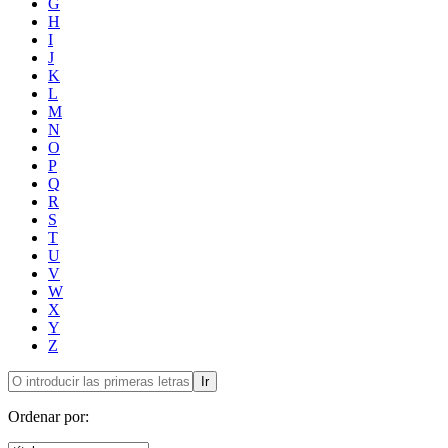
G
H
I
J
K
L
M
N
O
P
Q
R
S
T
U
V
W
X
Y
Z
Ir
Ordenar por: