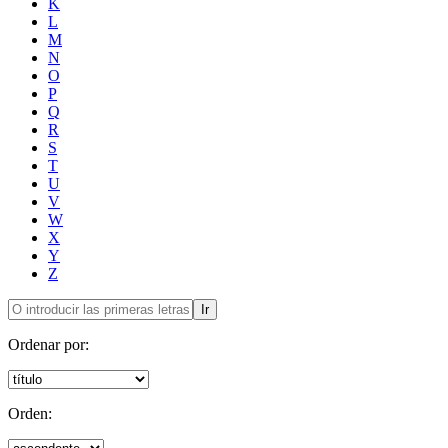
K
L
M
N
O
P
Q
R
S
T
U
V
W
X
Y
Z
Ir
Ordenar por:
Orden: