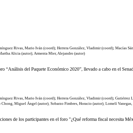
ínguez Rivas, Mario Iván (coord)
;
Herrera González, Vladimir (coord)
;
Macías Sán
rtha Alicia (autor)
;
Armenta Mier, Alejandro (autor)
foro “Análisis del Paquete Económico 2020”, llevado a cabo en el Senad
ínguez Rivas, Mario Iván (coord)
;
Herrera González, Vladimir (coord)
;
Gutiérrez L
o Chong, Miguel Ángel (autor)
;
Sobarzo Fimbres, Horacio (autor)
;
Lomelí Vanegas, 
aciones de los participantes en el foro "¿Qué reforma fiscal necesita Méx