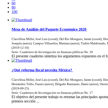
60
80
100
Mesa de Análisis del Paquete Económico 2020
Clavellina Miller, José Luis (coord)
;
Del Río Mongues, Jaime (coord)
;
Dom
Joaquín (autor)
;
Campos Villaseñor, Mariana (autor)
;
Tudón Maldonado, Ma
(
2019-12-10
)
Serie:
Cuadernos de Investigación en finanzas públicas
No. 19
El presente cuaderno sintetiza los argumentos expuestos en el 
¿Qué reforma fiscal necesita México?
Clavellina Miller, José Luis (coord)
;
Del Río Mongues, Jaime (coord)
;
Dom
Hernández Trillo, Fausto (autor)
;
Delgado Rannauro, Dante (autor)
;
Osori
(
2019-09-25
)
Serie:
Cuadernos de Investigación en finanzas públicas
No. 17
El objetivo del presente trabajo es retomar las principales aport
primera sección ...